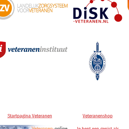
Startpagina Veteranen
Veteranenshop
Je bent een genist als