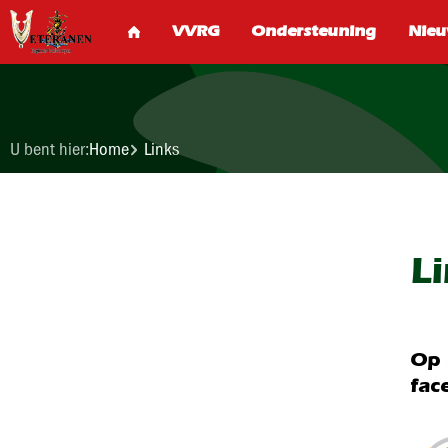
U bent hier:
Home
Links
L
Op 
fac