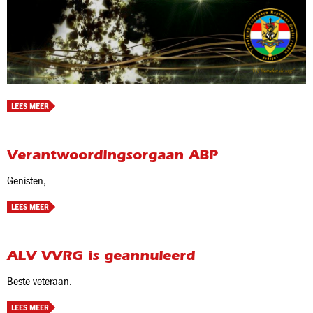
LEES MEER
Verantwoordingsorgaan ABP
Genisten,
LEES MEER
ALV VVRG is geannuleerd
Beste veteraan.
LEES MEER