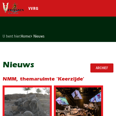
VVRG
U bent hier:
Home
Nieuws
Nieuws
ARCHIEF
NMM, themaruimte 'Keerzijde'